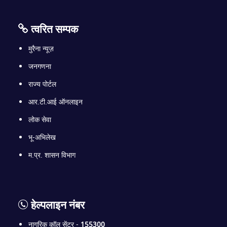
त्वरित सम्पक
मुरैना न्यूज़
जनगणना
राज्य पोर्टल
आर.टी.आई ऑनलाइन
लोक सेवा
भू-अभिलेख
म.प्र. शासन विभाग
हेल्पलाइन नंबर
नागरिक कॉल सेंटर -
155300