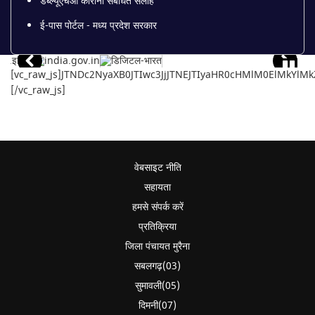
डब्ल्यूएचओ कोरोना संबंधित सलाह
ई-पास पोर्टल - मध्य प्रदेश सरकार
[vc_raw_js]JTNDc2NyaXB0JTIwc3JjJTNEJTIyaHR0cHMlM0ElMkY
[/vc_raw_js]
वेबसाइट नीति
सहायता
हमसे संपर्क करें
प्रतिक्रिया
जिला पंचायत मुरैना
सबलगढ़(03)
सुमावली(05)
दिमनी(07)