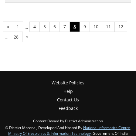
«
1
4
5
6
7
8
9
10
11
12
...
28
»
...
Website Policies
Help
Contact Us
Feedback
Content Owned by District Administration
© District Morena , Developed And Hosted By
National Informatics Centre
,
Ministry Of Electronics & Information Technology
, Government Of India